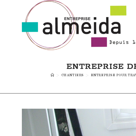
Skip
to
content
ENTREPRISE D
>
CHANTIERS
>
ENTREPRISE POUR TRA