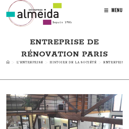
Skip
to
MENU
content
ENTREPRISE DE
RÉNOVATION PARIS
>
L’ENTREPRISE
>
HISTOIRE DE LA SOCIÉTÉ
>
ENTREPRISE 