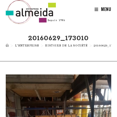
Skip
to
MENU
content
20160629_173010
>
L’ENTREPRISE
>
HISTOIRE DE LA SOCIÉTÉ
>
20160629_1730