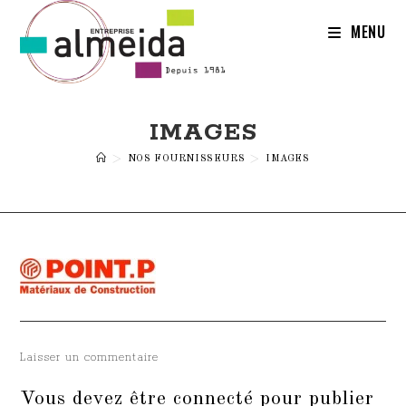
Skip
to
MENU
content
IMAGES
>
NOS FOURNISSEURS
>
IMAGES
Laisser un commentaire
Vous devez être
connecté
pour publier