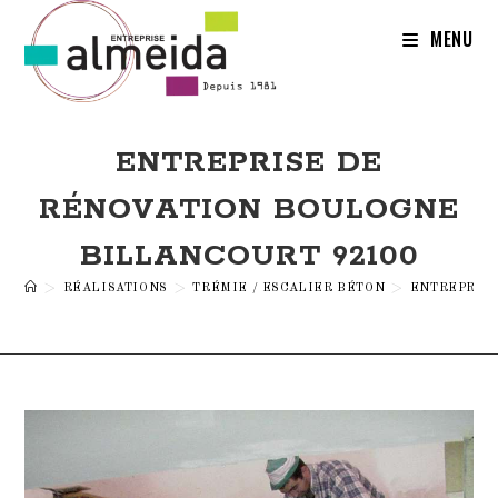
Skip
to
MENU
content
ENTREPRISE DE
RÉNOVATION BOULOGNE
BILLANCOURT 92100
>
RÉALISATIONS
>
TRÉMIE / ESCALIER BÉTON
>
ENTREPRISE